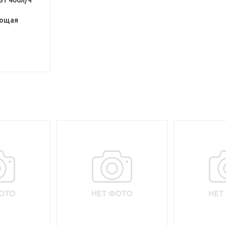
Вт 400л/ч
ющая