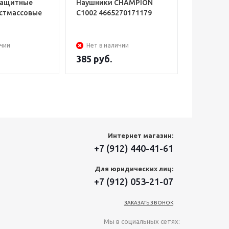
защитные
Наушники СHAMPION
Наушники 
стмассовые
C1002 4665270171179
защитой 
пластико
00008840
ичии
Нет в наличии
Нет в н
385
руб.
Интернет магазин:
+7 (912) 440-41-61
Для юридических лиц:
+7 (912) 053-21-07
ЗАКАЗАТЬ ЗВОНОК
Мы в социальных сетях: