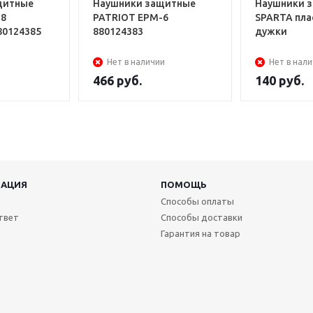
щитные
Наушники защитные
Наушники 
-8
PATRIOT EPM-6
SPARTA пла
fessional 880124385
880124383
дужки
Нет в наличии
Нет в нал
466
руб.
140
руб.
АЦИЯ
ПОМОЩЬ
Способы оплаты
твет
Способы доставки
Гарантия на товар