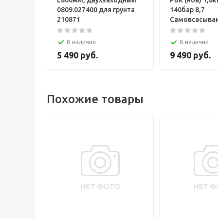
L800мм, двухзаходный
РБК (нов) 1,8к
0809.027400 для грунта
140бар 8,7
210871
Самовсасыва
В наличии
В наличии
5 490
руб.
9 490
руб.
Похожие товары