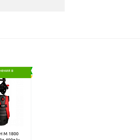
чения в
H М 1800