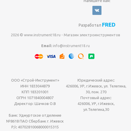
Напишите нам:
FRED
Разработал
2026 © www.instrument18.ru - Магазин электроинструментов
Email:
info@instrument18.ru
ООО «Строй-Инструмент»
Юридический адрес:
ИНН 1833044879
426006, УР, г.Ижевск, ул. Телегина,
КПП 183201001
30, пом. 270
ОГРН 1071840004807
Почтовый адрес:
Директор: Шачков О.В
426006, УР, г.Ижевск,
ул.Телегина,30
Банк: Удмуртское отделение
№8618 ПАО Сбербанк г. Ижевск
Р/с 40702810068000015315