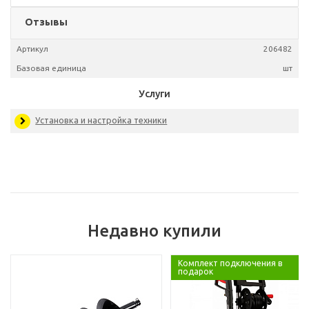
Отзывы
Артикул
206
Базовая единица
Недавно купили
Услуги
Комплект подключения в
Установка и настройка техники
подарок