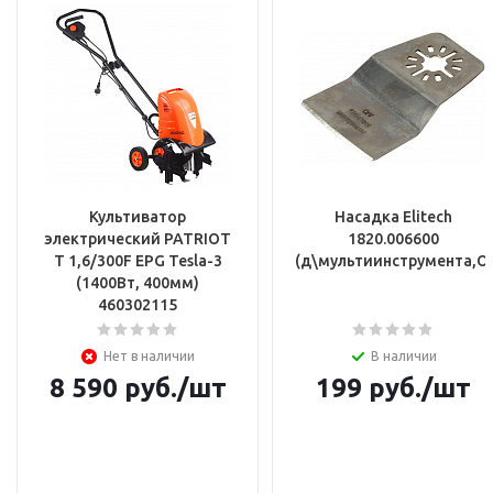
Культиватор
Насадка Elitech
электрический PATRIOT
1820.006600
T 1,6/300F EPG Tesla-3
(д\мультиинструмента,OI
(1400Вт, 400мм)
460302115
Нет в наличии
В наличии
8 590
руб.
/шт
199
руб.
/шт