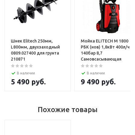
Шнек Elitech 250мм,
Мойка ELITECH М 1800
L800мм, двухзаходный
РБК (нов) 1,8кВт 400л/ч
0809.027400 для грунта
140бар 8,7
210871
Самовсасывающая
В наличии
В наличии
5 490
руб.
9 490
руб.
Похожие товары