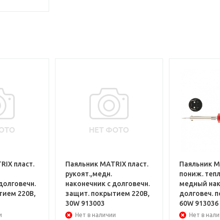
RIX пласт.
Паяльник MATRIX пласт.
Паяльник Ma
рукоят.,медн.
пониж. теп
долговечн.
наконечник с долговечн.
медный нак
тием 220В,
защит. покрытием 220В,
долговеч. п
30W 913003
60W 913036
и
Нет в наличии
Нет в нал