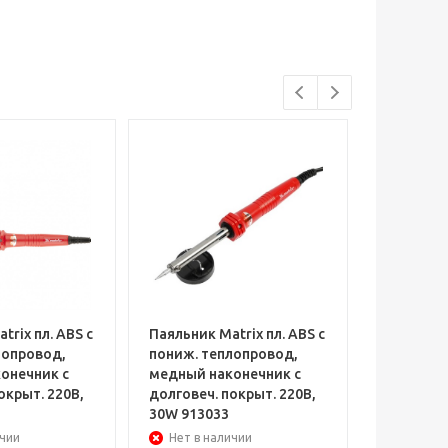
trix пл. ABS с
Паяльник Matrix пл. ABS с
Паяльник 
лопровод,
пониж. теплопровод,
кл.защит
онечник с
медный наконечник с
медный н
окрыт. 220В,
долговеч. покрыт. 220В,
долговеч.
30W 913033
60W 9130
ичии
Нет в наличии
Нет в н