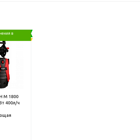
чения в
H М 1800
Вт 400л/ч
ющая