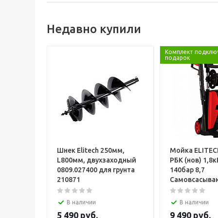
Недавно купили
Комплект подклю
подарок
Шнек Elitech 250мм,
Мойка ELITEC
L800мм, двухзаходный
РБК (нов) 1,8к
0809.027400 для грунта
140бар 8,7
210871
Самовсасыва
В наличии
В наличии
5 490
руб.
9 490
руб.