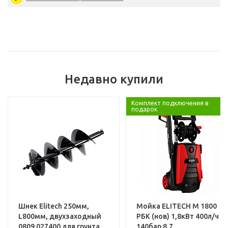
Артикул
ESPP04
Мощность, Вт:
Бренд:
Расход воздуха, л/мин:
Недавно купили
Базовая единица
Услуги
Комплект подключения в
подарок
Установка и настройка техники
Шнек Elitech 250мм,
Мойка ELITECH М 1800
L800мм, двухзаходный
РБК (нов) 1,8кВт 400л/ч
0809.027400 для грунта
140бар 8,7