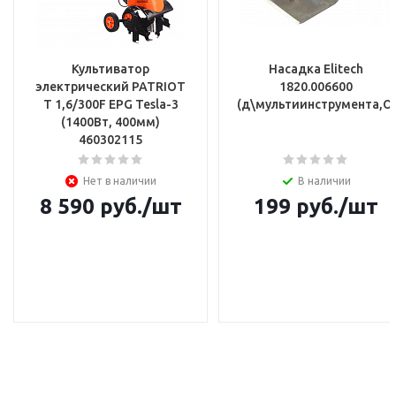
Культиватор
Насадка Elitech
электрический PATRIOT
1820.006600
T 1,6/300F EPG Tesla-3
(д\мультиинструмента,OI
(1400Вт, 400мм)
460302115
Нет в наличии
В наличии
8 590
руб.
/шт
199
руб.
/шт