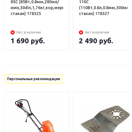
85С (85Вт,0.8мм,280мл/
110С
мин,30din,1,76кг,кор,мерный
(110Вт,0.8л,0.8мм,300мл\
стакан) 178325
стакан) 178327
Нет в наличии
Нет в наличии
1 690
руб.
2 490
руб.
Персональные рекомендации