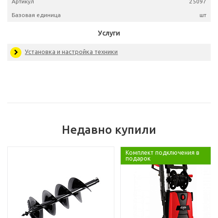
Артикул
25
Базовая единица
Услуги
Недавно купили
Установка и настройка техники
Комплект подключения в
подарок