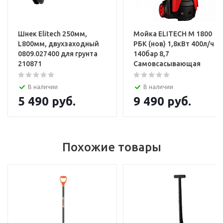
Шнек Elitech 250мм,
Мойка ELITECH М 1800
L800мм, двухзаходный
РБК (нов) 1,8кВт 400л/ч
0809.027400 для грунта
140бар 8,7
210871
Самовсасывающая
В наличии
В наличии
5 490
руб.
9 490
руб.
Похожие товары