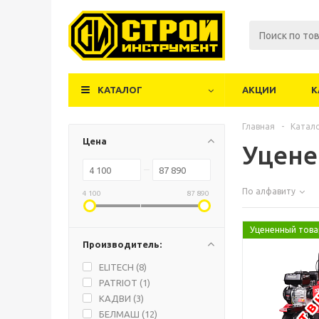
КАТАЛОГ
АКЦИИ
К
Главная
-
Катал
Цена
Уцене
По алфавиту
4 100
87 890
Уцененный това
Производитель:
Нет в 
ELITECH (
8
)
PATRIOT (
1
)
КАДВИ (
3
)
БЕЛМАШ (
12
)