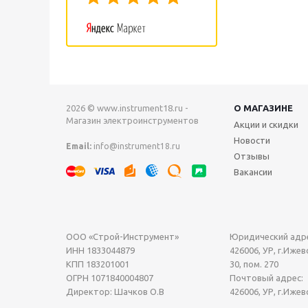
2026 © www.instrument18.ru -
О МАГАЗИНЕ
Магазин электроинструментов
Акции и скидки
Новости
Email:
info@instrument18.ru
Отзывы
Вакансии
ООО «Строй-Инструмент»
Юридический адре
ИНН 1833044879
426006, УР, г.Ижевс
КПП 183201001
30, пом. 270
ОГРН 1071840004807
Почтовый адрес:
Директор: Шачков О.В
426006, УР, г.Ижев