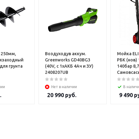
h 250мм,
Воздуходув аккум.
Мойка EL
ухзаходный
Greenworks GD40BG3
РБК (нов) 
 для грунта
(40V, с 1хАКБ 4Ач и ЗУ)
140бар 8,
2408207UB
Самовса
чии
Нет в наличии
В налич
.
20 990
руб.
9 490
ру