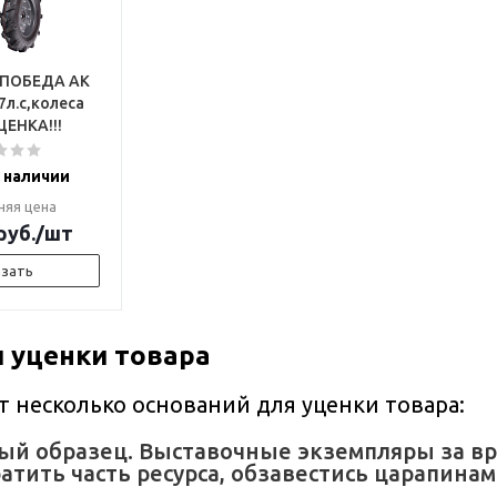
 ПОБЕДА АК
7л.с,колеса
10) УЦЕНКА!!!
 наличии
няя цена
руб.
/шт
азать
 уценки товара
т несколько оснований для уценки товара:
ый образец. Выставочные экземпляры за вр
атить часть ресурса, обзавестись царапинам