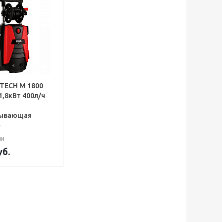
ITECH М 1800
1,8кВт 400л/ч
7
сывающая
ии
б.