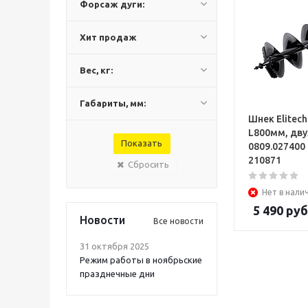
Форсаж дуги:
Хит продаж
Вес, кг:
Габариты, мм:
Шнек Elitec
L800мм, дв
0809.027400
210871
Сбросить
Нет в нали
5 490
руб
Новости
Все новости
31 октября 2025
Режим работы в ноябрьские
празднечные дни