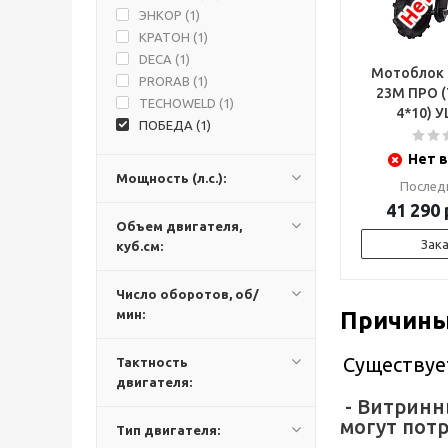
ЭНКОР (
1
)
КРАТОН (
1
)
DECA (
1
)
Мотоблок
PRORAB (
1
)
23М ПРО (
TECHOWELD (
1
)
4*
ПОБЕДА (
1
)
Нет в
Мощность (л.с.):
Послед
41 290
Объем двигателя,
Зак
куб.см:
Число оборотов, об/
мин:
Причины
Существуе
Тактность
двигателя:
- Витринн
могут потр
Тип двигателя: