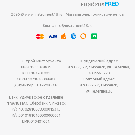
FRED
Разработал
2026 © www.instrument18.ru - Магазин электроинструментов
Email:
info@instrument18.ru
ООО «Строй-Инструмент»
Юридический адрес:
ИНН 1833044879
426006, УР, г.Ижевск, ул. Телегина,
КПП 183201001
30, пом. 270
ОГРН 1071840004807
Почтовый адрес:
Директор: Шачков О.В
426006, УР, г.Ижевск,
ул.Телегина,30
Банк: Удмуртское отделение
№8618 ПАО Сбербанк г. Ижевск
Р/с 40702810068000015315
К/с 30101810400000000601
БИК 049401601.