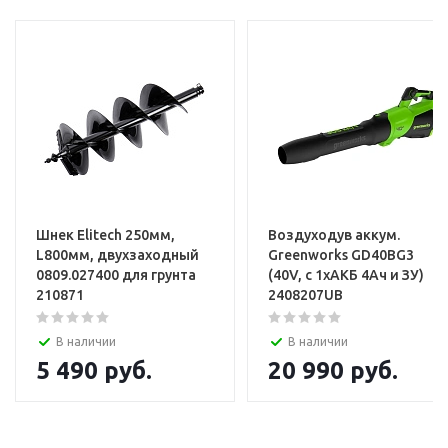
Шнек Elitech 250мм,
Воздуходув аккум.
L800мм, двухзаходный
Greenworks GD40BG3
0809.027400 для грунта
(40V, с 1хАКБ 4Ач и ЗУ)
210871
2408207UB
В наличии
В наличии
5 490
руб.
20 990
руб.